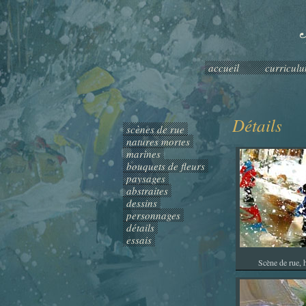
accueil
curricul
Détails
scènes de rue
natures mortes
marines
bouquets de fleurs
paysages
abstraites
dessins
personnages
détails
essais
Scène de rue, 